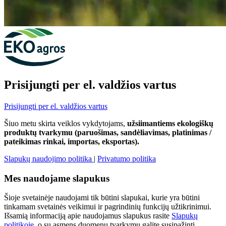
Prisijungti per el. valdžios vartus
Prisijungti per el. valdžios vartus
Šiuo metu skirta veiklos vykdytojams,
užsiimantiems ekologiškų
produktų tvarkymu (paruošimas, sandėliavimas, platinimas /
pateikimas rinkai, importas, eksportas).
Slapukų naudojimo politika
|
Privatumo politika
Mes naudojame slapukus
Šioje svetainėje naudojami tik būtini slapukai, kurie yra būtini
tinkamam svetainės veikimui ir pagrindinių funkcijų užtikrinimui.
Išsamią informaciją apie naudojamus slapukus rasite
Slapukų
politikoje
, o su asmens duomenų tvarkymu galite susipažinti